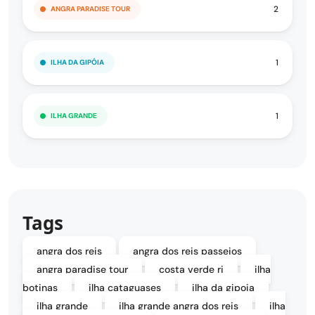
2
ANGRA PARADISE TOUR
1
ILHA DA GIPÓIA
1
ILHA GRANDE
Tags
angra dos reis
angra dos reis passeios
angra paradise tour
costa verde rj
ilha
botinas
ilha cataguases
ilha da gipoia
ilha grande
ilha grande angra dos reis
ilha