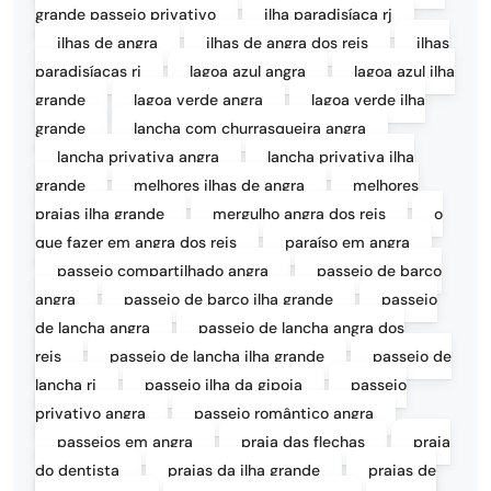
grande passeio privativo
ilha paradisíaca rj
ilhas de angra
ilhas de angra dos reis
ilhas
paradisíacas rj
lagoa azul angra
lagoa azul ilha
grande
lagoa verde angra
lagoa verde ilha
grande
lancha com churrasqueira angra
lancha privativa angra
lancha privativa ilha
grande
melhores ilhas de angra
melhores
praias ilha grande
mergulho angra dos reis
o
que fazer em angra dos reis
paraíso em angra
passeio compartilhado angra
passeio de barco
angra
passeio de barco ilha grande
passeio
de lancha angra
passeio de lancha angra dos
reis
passeio de lancha ilha grande
passeio de
lancha rj
passeio ilha da gipoia
passeio
privativo angra
passeio romântico angra
passeios em angra
praia das flechas
praia
do dentista
praias da ilha grande
praias de