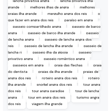
lancha privativa angra
lancha privativa ilha
grande
melhores ilhas de angra
melhores
praias ilha grande
mergulho angra dos reis
o
que fazer em angra dos reis
paraíso em angra
passeio compartilhado angra
passeio de barco
angra
passeio de barco ilha grande
passeio
de lancha angra
passeio de lancha angra dos
reis
passeio de lancha ilha grande
passeio de
lancha rj
passeio ilha da gipoia
passeio
privativo angra
passeio romântico angra
passeios em angra
praia das flechas
praia
do dentista
praias da ilha grande
praias de
angra dos reis
roteiro angra dos reis
roteiro
ilha grande
snorkel angra dos reis
tour angra
dos reis
tour angra paradise
tour de lancha
angra
tour em angra dos reis
turismo angra
dos reis
viagem ilha grande