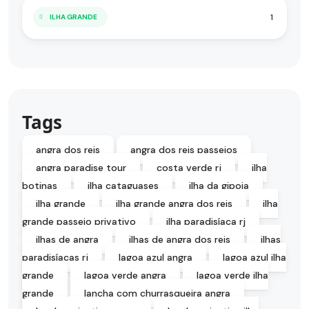
1
ILHA GRANDE
Tags
angra dos reis
angra dos reis passeios
angra paradise tour
costa verde rj
ilha
botinas
ilha cataguases
ilha da gipoia
ilha grande
ilha grande angra dos reis
ilha
grande passeio privativo
ilha paradisíaca rj
ilhas de angra
ilhas de angra dos reis
ilhas
paradisíacas rj
lagoa azul angra
lagoa azul ilha
grande
lagoa verde angra
lagoa verde ilha
grande
lancha com churrasqueira angra