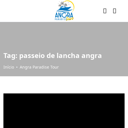
Tag:
passeio de lancha angra
Início
Angra Paradise Tour