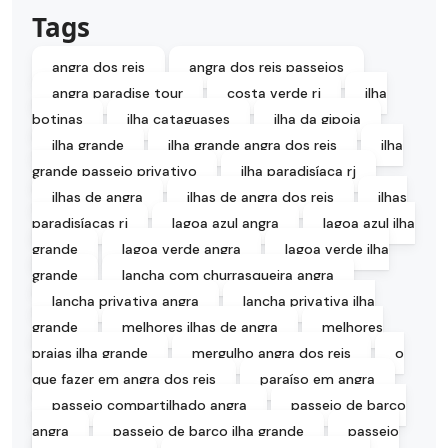
Tags
angra dos reis
angra dos reis passeios
angra paradise tour
costa verde rj
ilha
botinas
ilha cataguases
ilha da gipoia
ilha grande
ilha grande angra dos reis
ilha
grande passeio privativo
ilha paradisíaca rj
ilhas de angra
ilhas de angra dos reis
ilhas
paradisíacas rj
lagoa azul angra
lagoa azul ilha
grande
lagoa verde angra
lagoa verde ilha
grande
lancha com churrasqueira angra
lancha privativa angra
lancha privativa ilha
grande
melhores ilhas de angra
melhores
praias ilha grande
mergulho angra dos reis
o
que fazer em angra dos reis
paraíso em angra
passeio compartilhado angra
passeio de barco
angra
passeio de barco ilha grande
passeio