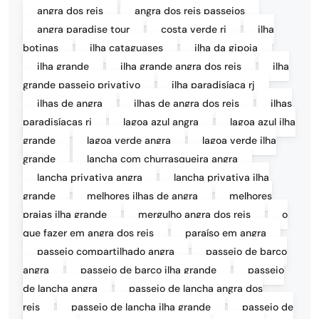
angra dos reis
angra dos reis passeios
angra paradise tour
costa verde rj
ilha
botinas
ilha cataguases
ilha da gipoia
ilha grande
ilha grande angra dos reis
ilha
grande passeio privativo
ilha paradisíaca rj
ilhas de angra
ilhas de angra dos reis
ilhas
paradisíacas rj
lagoa azul angra
lagoa azul ilha
grande
lagoa verde angra
lagoa verde ilha
grande
lancha com churrasqueira angra
lancha privativa angra
lancha privativa ilha
grande
melhores ilhas de angra
melhores
praias ilha grande
mergulho angra dos reis
o
que fazer em angra dos reis
paraíso em angra
passeio compartilhado angra
passeio de barco
angra
passeio de barco ilha grande
passeio
de lancha angra
passeio de lancha angra dos
reis
passeio de lancha ilha grande
passeio de