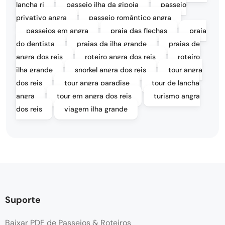
lancha rj
passeio ilha da gipoia
passeio
privativo angra
passeio romântico angra
passeios em angra
praia das flechas
praia
do dentista
praias da ilha grande
praias de
angra dos reis
roteiro angra dos reis
roteiro
ilha grande
snorkel angra dos reis
tour angra
dos reis
tour angra paradise
tour de lancha
angra
tour em angra dos reis
turismo angra
dos reis
viagem ilha grande
Suporte
Baixar PDF de Passeios & Roteiros