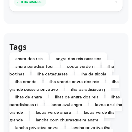
1
ILHA GRANDE
Tags
angra dos reis
angra dos reis passeios
angra paradise tour
costa verde rj
ilha
botinas
ilha cataguases
ilha da gipoia
ilha grande
ilha grande angra dos reis
ilha
grande passeio privativo
ilha paradisíaca rj
ilhas de angra
ilhas de angra dos reis
ilhas
paradisíacas rj
lagoa azul angra
lagoa azul ilha
grande
lagoa verde angra
lagoa verde ilha
grande
lancha com churrasqueira angra
lancha privativa angra
lancha privativa ilha