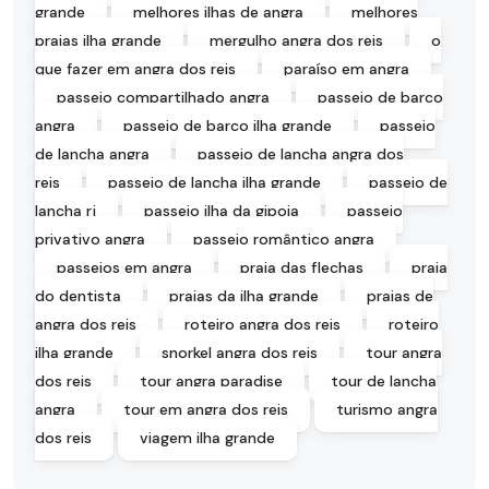
grande
melhores ilhas de angra
melhores
praias ilha grande
mergulho angra dos reis
o
que fazer em angra dos reis
paraíso em angra
passeio compartilhado angra
passeio de barco
angra
passeio de barco ilha grande
passeio
de lancha angra
passeio de lancha angra dos
reis
passeio de lancha ilha grande
passeio de
lancha rj
passeio ilha da gipoia
passeio
privativo angra
passeio romântico angra
passeios em angra
praia das flechas
praia
do dentista
praias da ilha grande
praias de
angra dos reis
roteiro angra dos reis
roteiro
ilha grande
snorkel angra dos reis
tour angra
dos reis
tour angra paradise
tour de lancha
angra
tour em angra dos reis
turismo angra
dos reis
viagem ilha grande