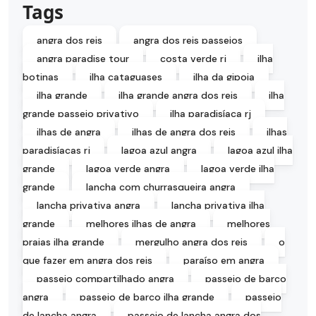
Tags
angra dos reis
angra dos reis passeios
angra paradise tour
costa verde rj
ilha
botinas
ilha cataguases
ilha da gipoia
ilha grande
ilha grande angra dos reis
ilha
grande passeio privativo
ilha paradisíaca rj
ilhas de angra
ilhas de angra dos reis
ilhas
paradisíacas rj
lagoa azul angra
lagoa azul ilha
grande
lagoa verde angra
lagoa verde ilha
grande
lancha com churrasqueira angra
lancha privativa angra
lancha privativa ilha
grande
melhores ilhas de angra
melhores
praias ilha grande
mergulho angra dos reis
o
que fazer em angra dos reis
paraíso em angra
passeio compartilhado angra
passeio de barco
angra
passeio de barco ilha grande
passeio
de lancha angra
passeio de lancha angra dos