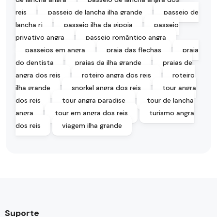
reis
passeio de lancha ilha grande
passeio de
lancha rj
passeio ilha da gipoia
passeio
privativo angra
passeio romântico angra
passeios em angra
praia das flechas
praia
do dentista
praias da ilha grande
praias de
angra dos reis
roteiro angra dos reis
roteiro
ilha grande
snorkel angra dos reis
tour angra
dos reis
tour angra paradise
tour de lancha
angra
tour em angra dos reis
turismo angra
dos reis
viagem ilha grande
Suporte