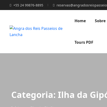
+55 24 99876-8895
reservas@angradosreispasseio
Home
Sobre
Tours PDF
Categoria:
Ilha da Gip