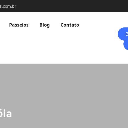
s.com.br
Passeios
Blog
Contato
B
óia