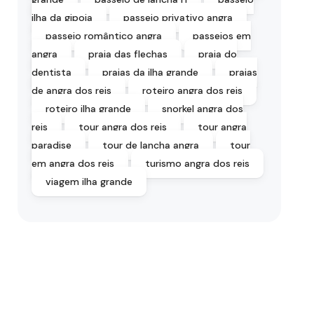
ilha da gipoia
passeio privativo angra
passeio romântico angra
passeios em
angra
praia das flechas
praia do
dentista
praias da ilha grande
praias
de angra dos reis
roteiro angra dos reis
roteiro ilha grande
snorkel angra dos
reis
tour angra dos reis
tour angra
paradise
tour de lancha angra
tour
em angra dos reis
turismo angra dos reis
viagem ilha grande