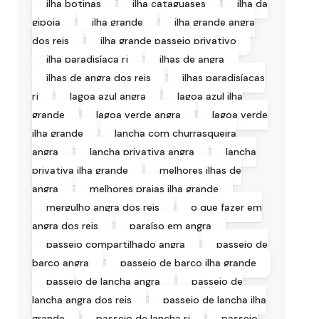
ilha botinas
ilha cataguases
ilha da
gipoia
ilha grande
ilha grande angra
dos reis
ilha grande passeio privativo
ilha paradisíaca rj
ilhas de angra
ilhas de angra dos reis
ilhas paradisíacas
rj
lagoa azul angra
lagoa azul ilha
grande
lagoa verde angra
lagoa verde
ilha grande
lancha com churrasqueira
angra
lancha privativa angra
lancha
privativa ilha grande
melhores ilhas de
angra
melhores praias ilha grande
mergulho angra dos reis
o que fazer em
angra dos reis
paraíso em angra
passeio compartilhado angra
passeio de
barco angra
passeio de barco ilha grande
passeio de lancha angra
passeio de
lancha angra dos reis
passeio de lancha ilha
grande
passeio de lancha rj
passeio